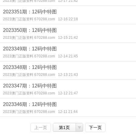
2023澳门正版资料 670288.com
12-17 21:42
2023351期：12码中特图
2023澳门正版资料 670288.com
12-16 22:18
2023350期：12码中特图
2023澳门正版资料 670288.com
12-15 21:42
2023349期：12码中特图
2023澳门正版资料 670288.com
12-14 21:45
2023348期：12码中特图
2023澳门正版资料 670288.com
12-13 21:43
2023347期：12码中特图
2023澳门正版资料 670288.com
12-12 21:47
2023346期：12码中特图
2023澳门正版资料 670288.com
12-11 21:44
上一页
第1页
下一页