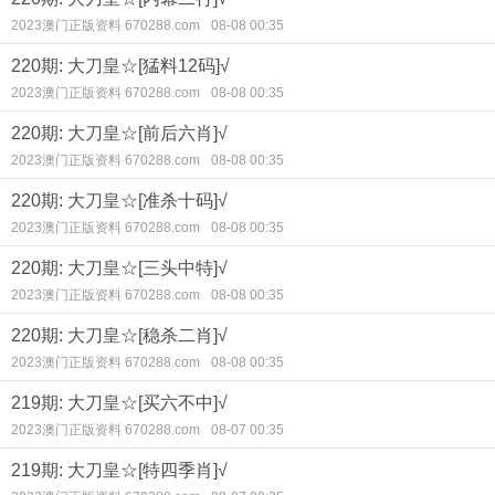
2023澳门正版资料 670288.com
08-08 00:35
220期: 大刀皇☆[猛料12码]√
2023澳门正版资料 670288.com
08-08 00:35
220期: 大刀皇☆[前后六肖]√
2023澳门正版资料 670288.com
08-08 00:35
220期: 大刀皇☆[准杀十码]√
2023澳门正版资料 670288.com
08-08 00:35
220期: 大刀皇☆[三头中特]√
2023澳门正版资料 670288.com
08-08 00:35
220期: 大刀皇☆[稳杀二肖]√
2023澳门正版资料 670288.com
08-08 00:35
219期: 大刀皇☆[买六不中]√
2023澳门正版资料 670288.com
08-07 00:35
219期: 大刀皇☆[特四季肖]√