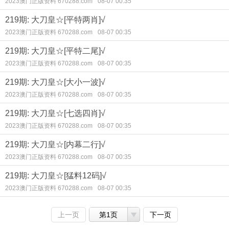
2023澳门正版资料 670288.com
08-07 00:35
219期: 大刀皇☆[平特两肖]√
2023澳门正版资料 670288.com
08-07 00:35
219期: 大刀皇☆[平特二尾]√
2023澳门正版资料 670288.com
08-07 00:35
219期: 大刀皇☆[大小一波]√
2023澳门正版资料 670288.com
08-07 00:35
219期: 大刀皇☆[七选四肖]√
2023澳门正版资料 670288.com
08-07 00:35
219期: 大刀皇☆[内幕二行]√
2023澳门正版资料 670288.com
08-07 00:35
219期: 大刀皇☆[猛料12码]√
2023澳门正版资料 670288.com
08-07 00:35
上一页
第1页
下一页