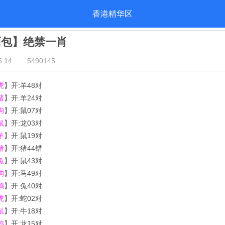
香港精华区
面包】绝禁一肖
:14
5490145
虎
】开:羊48对
猪
】开:羊24对
狗
】开:鼠07对
鼠
】开:龙03对
羊
】开:鼠19对
猪
】开:猪44错
兔
】开:鼠43对
狗
】开:马49对
鸡
】开:兔40对
虎
】开:蛇02对
鼠
】开:牛18对
鸡
】开:龙15对