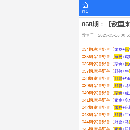
首页
068期：【敌国
发表于：2025-03-16 00:55
034期:家兽野兽【
家禽+
鼠
035期:家兽野兽【
家禽
+虎
036期:家兽野兽【
家禽+
鼠
037期:家兽野兽【
野兽+牛
038期:家兽野兽【
野兽
+狗
039期:家兽野兽【
野兽
+马
040期:家兽野兽【
家禽
+虎
041期:家兽野兽【
家禽+兔
042期:家兽野兽【
家禽
+鼠
043期:家兽野兽【
野兽
+牛
044期:家兽野兽【
野兽+马
045期:家兽野兽【
家禽
+鼠