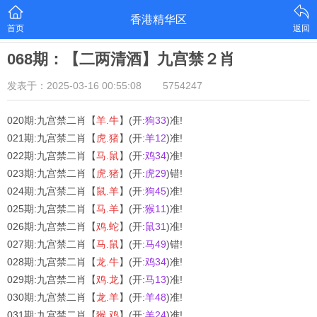
香港精华区
首页
返回
068期：【二两清酒】九宫禁２肖
发表于：2025-03-16 00:55:08
5754247
020期:九宫禁二肖【
羊.牛
】(开:
狗33
)准!
021期:九宫禁二肖【
虎.猪
】(开:
羊12
)准!
022期:九宫禁二肖【
马.鼠
】(开:
鸡34
)准!
023期:九宫禁二肖【
虎.猪
】(开:
虎29
)错!
024期:九宫禁二肖【
鼠.羊
】(开:
狗45
)准!
025期:九宫禁二肖【
马.羊
】(开:
猴11
)准!
026期:九宫禁二肖【
鸡.蛇
】(开:
鼠31
)准!
027期:九宫禁二肖【
马.鼠
】(开:
马49
)错!
028期:九宫禁二肖【
龙.牛
】(开:
鸡34
)准!
029期:九宫禁二肖【
鸡.龙
】(开:
马13
)准!
030期:九宫禁二肖【
龙.羊
】(开:
羊48
)准!
031期:九宫禁二肖【
猴.鸡
】(开:
羊24
)准!