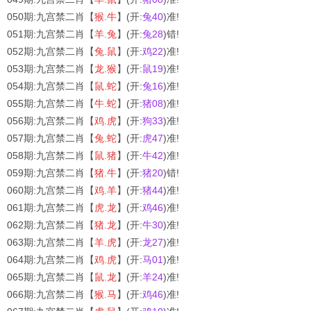
050期:九宫禁二肖【
猴.牛
】(开:
兔40
)准!
051期:九宫禁二肖【
羊.兔
】(开:
兔28
)错!
052期:九宫禁二肖【
兔.鼠
】(开:
鸡22
)准!
053期:九宫禁二肖【
龙.猴
】(开:
鼠19
)准!
054期:九宫禁二肖【
鼠.蛇
】(开:
兔16
)准!
055期:九宫禁二肖【
牛.蛇
】(开:
猪08
)准!
056期:九宫禁二肖【
鸡.虎
】(开:
狗33
)准!
057期:九宫禁二肖【
兔.蛇
】(开:
虎47
)准!
058期:九宫禁二肖【
鼠.猪
】(开:
牛42
)准!
059期:九宫禁二肖【
猪.牛
】(开:
猪20
)错!
060期:九宫禁二肖【
鸡.羊
】(开:
猪44
)准!
061期:九宫禁二肖【
虎.龙
】(开:
鸡46
)准!
062期:九宫禁二肖【
猪.龙
】(开:
牛30
)准!
063期:九宫禁二肖【
羊.虎
】(开:
龙27
)准!
064期:九宫禁二肖【
鸡.虎
】(开:
马01
)准!
065期:九宫禁二肖【
鼠.龙
】(开:
羊24
)准!
066期:九宫禁二肖【
猴.马
】(开:
鸡46
)准!