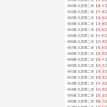
050期:九宫禁二肖【
猴.牛
051期:九宫禁二肖【
羊.兔
052期:九宫禁二肖【
兔.鼠
053期:九宫禁二肖【
龙.猴
054期:九宫禁二肖【
鼠.蛇
055期:九宫禁二肖【
牛.蛇
056期:九宫禁二肖【
鸡.虎
057期:九宫禁二肖【
兔.蛇
058期:九宫禁二肖【
鼠.猪
059期:九宫禁二肖【
猪.牛
060期:九宫禁二肖【
鸡.羊
061期:九宫禁二肖【
虎.龙
062期:九宫禁二肖【
猪.龙
063期:九宫禁二肖【
羊.虎
064期:九宫禁二肖【
鸡.虎
065期:九宫禁二肖【
鼠.龙
066期:九宫禁二肖【
猴.马