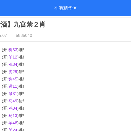
香港精华区
清酒】九宫禁２肖
:07
5885040
】(开:
狗33
)准!
】(开:
羊12
)准!
】(开:
鸡34
)准!
】(开:
虎29
)错!
】(开:
狗45
)准!
】(开:
猴11
)准!
】(开:
鼠31
)准!
】(开:
马49
)错!
】(开:
鸡34
)准!
】(开:
马13
)准!
】(开:
羊48
)准!
】(开:
羊24
)准!