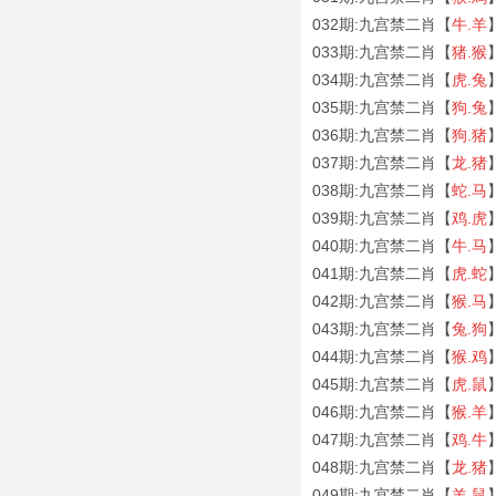
032期:九宫禁二肖【
牛.羊
033期:九宫禁二肖【
猪.猴
034期:九宫禁二肖【
虎.兔
035期:九宫禁二肖【
狗.兔
036期:九宫禁二肖【
狗.猪
037期:九宫禁二肖【
龙.猪
038期:九宫禁二肖【
蛇.马
039期:九宫禁二肖【
鸡.虎
040期:九宫禁二肖【
牛.马
041期:九宫禁二肖【
虎.蛇
042期:九宫禁二肖【
猴.马
043期:九宫禁二肖【
兔.狗
044期:九宫禁二肖【
猴.鸡
045期:九宫禁二肖【
虎.鼠
046期:九宫禁二肖【
猴.羊
047期:九宫禁二肖【
鸡.牛
048期:九宫禁二肖【
龙.猪
049期:九宫禁二肖【
羊.鼠