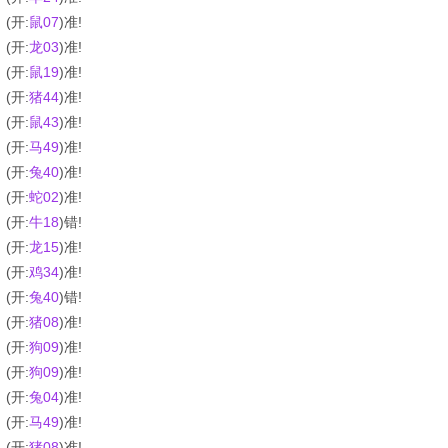
】(开:
鼠07
)准!
】(开:
龙03
)准!
】(开:
鼠19
)准!
】(开:
猪44
)准!
】(开:
鼠43
)准!
】(开:
马49
)准!
】(开:
兔40
)准!
】(开:
蛇02
)准!
】(开:
牛18
)错!
】(开:
龙15
)准!
】(开:
鸡34
)准!
】(开:
兔40
)错!
】(开:
猪08
)准!
】(开:
狗09
)准!
】(开:
狗09
)准!
】(开:
兔04
)准!
】(开:
马49
)准!
】(开:
猪08
)准!