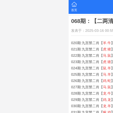
首页
068期：【二两
发表于：2025-03-16 00:55
020期:九宫禁二肖【
羊.牛
021期:九宫禁二肖【
虎.猪
022期:九宫禁二肖【
马.鼠
023期:九宫禁二肖【
虎.猪
024期:九宫禁二肖【
鼠.羊
025期:九宫禁二肖【
马.羊
026期:九宫禁二肖【
鸡.蛇
027期:九宫禁二肖【
马.鼠
028期:九宫禁二肖【
龙.牛
029期:九宫禁二肖【
鸡.龙
030期:九宫禁二肖【
龙.羊
031期:九宫禁二肖【
猴.鸡