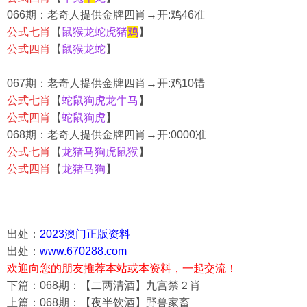
066期：老奇人提供金牌四肖→开:鸡46准
公式七肖
【
鼠猴龙蛇虎猪
鸡
】
公式四肖
【
鼠猴龙蛇
】
067期：老奇人提供金牌四肖→开:鸡10错
公式七肖
【
蛇鼠狗虎龙牛马
】
公式四肖
【
蛇鼠狗虎
】
068期：老奇人提供金牌四肖→开:0000准
公式七肖
【
龙猪马狗虎鼠猴
】
公式四肖
【
龙猪马狗
】
出处：
2023澳门正版资料
出处：
www.670288.com
欢迎向您的朋友推荐本站或本资料，一起交流！
下篇：068期：【二两清酒】九宫禁２肖
上篇：068期：【夜半饮酒】野兽家畜