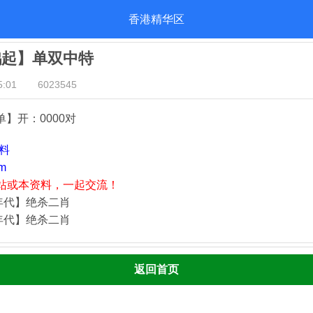
香港精华区
鹊起】单双中特
:01
6023545
单
】开：0000对
资料
m
站或本资料，一起交流！
年代】绝杀二肖
年代】绝杀二肖
返回首页