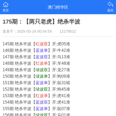
澳门精华区
首页
返回
175期：【两只老虎】绝杀半波
发表于：2025-03-16 00:54:59
12278522
145期 绝杀半波【
红波双
】开:虎05准
146期 绝杀半波【
蓝波单
】开:牛42准
147期 绝杀半波【
蓝波双
】开:马13准
148期 绝杀半波【
红波单
】开:羊48准
149期 绝杀半波【
绿波双
】开:龙27准
150期 绝杀半波【
绿波单
】开:狗09准
151期 绝杀半波【
蓝波单
】开:鼠31错
152期 绝杀半波【
绿波双
】开:狗45准
153期 绝杀半波【
红波单
】开:虎41准
154期 绝杀半波【
蓝波双
】开:虎41准
155期 绝杀半波【
蓝波单
】开:鼠07准
156期 绝杀半波【
绿波双
】开:马01准