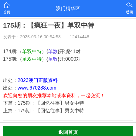
澳门精华区
首页
返回
175期：【疯狂一夜】单双中特
发表于：2025-03-16 00:54:58
12414448
174期:（
单双中特
）{
单数
}开:虎41对
175期:（
单双中特
）{
单数
}开:0000对
出处：
2023澳门正版资料
出处：
www.670288.com
欢迎向您的朋友推荐本站或本资料，一起交流！
下篇：175期：【回忆往事】男女中特
上篇：175期：【回忆往事】男女中特
返回首页