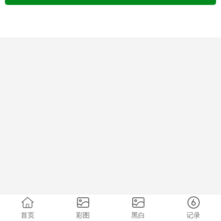
首页
彩图
黑白
记录