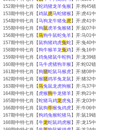
152期中特七肖【
蛇鸡猪龙羊兔猴
】开:狗45错
153期中特七肖【
鸡鼠
虎
马蛇猪猴
】开:虎41中
154期中特七肖【
马狗龙牛猪兔
虎
】开:虎41中
155期中特七肖【
狗
鼠
虎羊兔猴猪
】开:鼠07中
156期中特七肖【
马
狗牛鼠蛇兔羊
】开:马01中
157期中特七肖【
鼠狗猪鸡虎
兔
蛇
】开:兔40中
158期中特七肖【
狗牛猴羊龙
兔
鸡
】开:兔16中
159期中特七肖【
鸡兔猪鼠牛蛇狗
】开:龙39错
160期中特七肖【
马牛虎猪狗羊猴
】开:蛇02错
161期中特七肖【
狗
猪
蛇鼠马猴虎
】开:猪08中
162期中特七肖【
猴
猪
鸡羊兔龙鼠
】开:猪32中
163期中特七肖【
马
兔鼠龙虎狗猴
】开:马37中
164期中特七肖【
虎猴
狗
牛龙猪羊
】开:狗21中
165期中特七肖【
蛇猪马鸡
龙
虎兔
】开:龙03中
166期中特七肖【
鼠狗
牛
猴兔鸡虎
】开:牛06中
167期中特七肖【
狗鸡兔猴蛇猪马
】开:鼠19错
168期中特七肖【
牛
龙
蛇鼠鸡虎猴
】开:龙15中
169期中特七肖【
牛
羊
狗鼠猴鸡虎
】开:羊24中