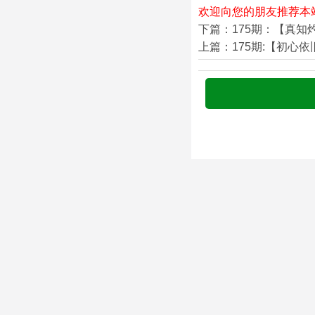
欢迎向您的朋友推荐本
下篇：175期：【真知
上篇：175期:【初心