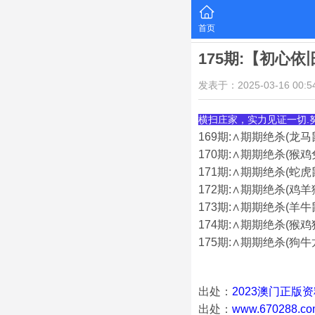
首页
175期:【初心
发表于：2025-03-16 00:54
横扫庄家，实力见证一切.
169期:∧期期绝杀(龙马
170期:∧期期绝杀(猴鸡
171期:∧期期绝杀(蛇虎
172期:∧期期绝杀(鸡羊
173期:∧期期绝杀(羊牛
174期:∧期期绝杀(猴鸡
175期:∧期期绝杀(狗牛
出处：
2023澳门正版
出处：
www.670288.co