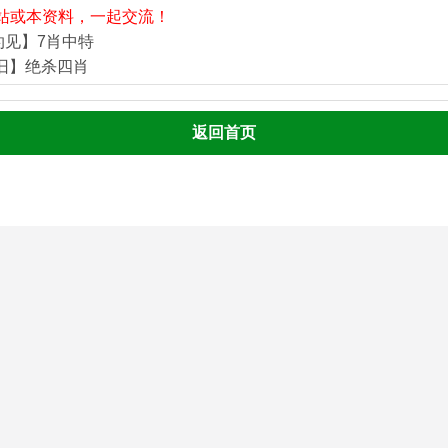
站或本资料，一起交流！
灼见】7肖中特
依旧】绝杀四肖
返回首页