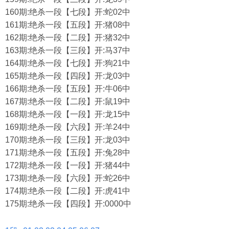
160期:绝杀一段【七段】开:蛇02中
161期:绝杀一段【五段】开:猪08中
162期:绝杀一段【二段】开:猪32中
163期:绝杀一段【三段】开:马37中
164期:绝杀一段【七段】开:狗21中
165期:绝杀一段【四段】开:龙03中
166期:绝杀一段【五段】开:牛06中
167期:绝杀一段【二段】开:鼠19中
168期:绝杀一段【一段】开:龙15中
169期:绝杀一段【六段】开:羊24中
170期:绝杀一段【三段】开:龙03中
171期:绝杀一段【五段】开:兔28中
172期:绝杀一段【一段】开:猪44中
173期:绝杀一段【六段】开:蛇26中
174期:绝杀一段【二段】开:虎41中
175期:绝杀一段【四段】开:0000中