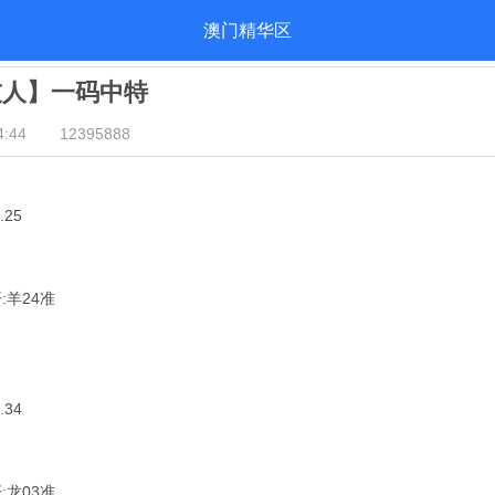
澳门精华区
友人】一码中特
:44
12395888
.25
:羊24准
.34
:龙03准