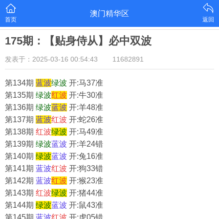
澳门精华区
首页
返回
175期：【贴身侍从】必中双波
发表于：2025-03-16 00:54:43
11682891
第134期
蓝
波
绿
波
开:马37准
第135期
绿
波
红波
开:牛30准
第136期
绿
波
蓝
波
开:羊48准
第137期
蓝
波
红波
开:蛇26准
第138期
红波
绿
波
开:马49准
第139期
绿
波
蓝
波
开:羊24错
第140期
绿
波
蓝
波
开:兔16准
第141期
蓝
波
红波
开:狗33错
第142期
蓝
波
红波
开:猴23准
第143期
红波
绿
波
开:猪44准
第144期
绿
波
蓝
波
开:鼠43准
第145期
蓝
波
红波
开:虎05错